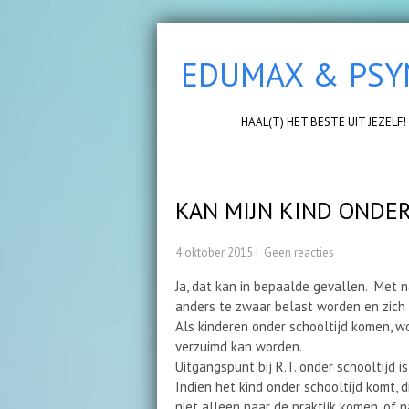
EDUMAX & PS
HAAL(T) HET BESTE UIT JEZELF!
KAN MIJN KIND ONDER
4 oktober 2015
|
Geen reacties
Ja, dat kan in bepaalde gevallen. Met n
anders te zwaar belast worden en zich
Als kinderen onder schooltijd komen, w
verzuimd kan worden.
Uitgangspunt bij R.T. onder schooltijd 
Indien het kind onder schooltijd komt, 
niet alleen naar de praktijk komen, of 