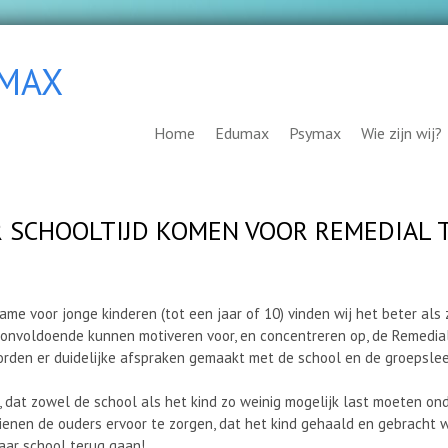
YMAX
Home
Edumax
Psymax
Wie zijn wij?
 SCHOOLTIJD KOMEN VOOR REMEDIAL TE
ame voor jonge kinderen (tot een jaar of 10) vinden wij het beter als
 onvoldoende kunnen motiveren voor, en concentreren op, de Remedia
orden er duidelijke afspraken gemaakt met de school en de groepsleer
is, dat zowel de school als het kind zo weinig mogelijk last moeten on
dienen de ouders ervoor te zorgen, dat het kind gehaald en gebracht 
naar school terug gaan!