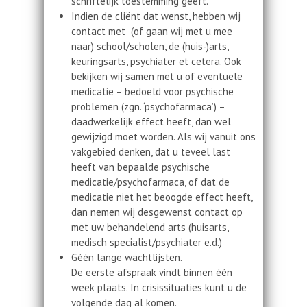
schriftelijk toestemming geeft.
Indien de cliënt dat wenst, hebben wij
contact met (of gaan wij met u mee
naar) school/scholen, de (huis-)arts,
keuringsarts, psychiater et cetera. Ook
bekijken wij samen met u of eventuele
medicatie – bedoeld voor psychische
problemen (zgn. ‘psychofarmaca’) –
daadwerkelijk effect heeft, dan wel
gewijzigd moet worden. Als wij vanuit ons
vakgebied denken, dat u teveel last
heeft van bepaalde psychische
medicatie/psychofarmaca, of dat de
medicatie niet het beoogde effect heeft,
dan nemen wij desgewenst contact op
met uw behandelend arts (huisarts,
medisch specialist/psychiater e.d.)
Géén lange wachtlijsten.
De eerste afspraak vindt binnen één
week plaats. In crisissituaties kunt u de
volgende dag al komen.